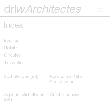
drl§
Architectes
Index
Éveiller
Habiter
Circuler
Travailler
Staffelfelden (68)
Périscolaire Cité
Rossalmend
Aspach-Michelbach
Crèche passive
(68)