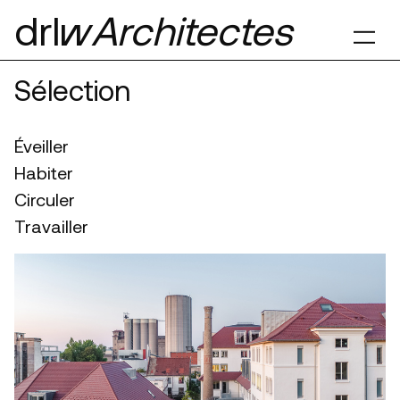
drl§
Architectes
Sélection
Éveiller
Habiter
Circuler
Travailler