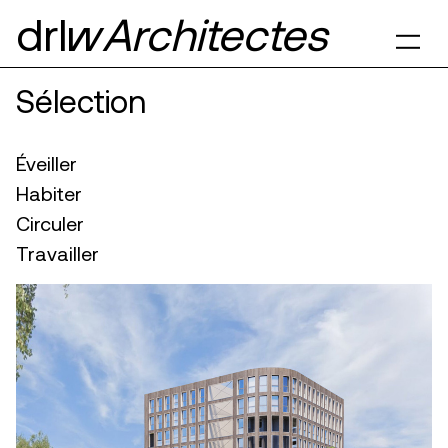
drl§
Architectes
Sélection
Éveiller
Habiter
Circuler
Travailler