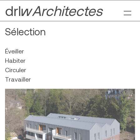
drl§
Architectes
Sélection
Éveiller
Habiter
Circuler
Travailler