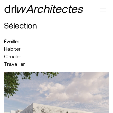
drl§
Architectes
Sélection
Éveiller
Habiter
Circuler
Travailler