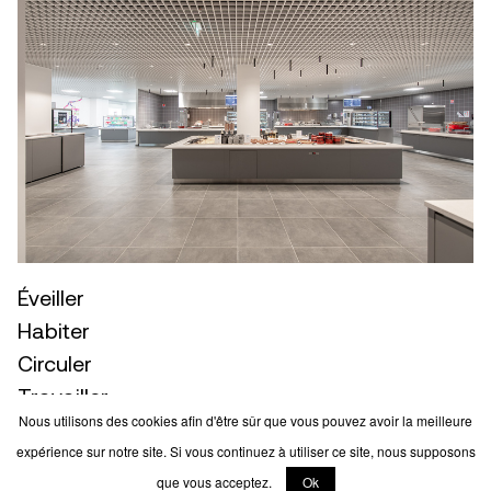
Éveiller
Habiter
Circuler
Travailler
Nous utilisons des cookies afin d'être sûr que vous pouvez avoir la meilleure
© 2026 drlw
Architectes
expérience sur notre site. Si vous continuez à utiliser ce site, nous supposons
Mentions légales
que vous acceptez.
Ok